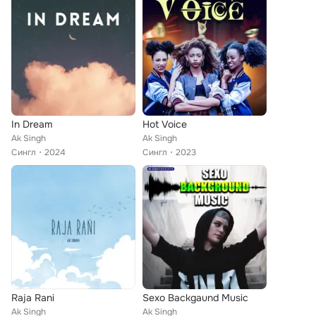
In Dream
Hot Voice
Ak Singh
Ak Singh
Сингл
2024
Сингл
2023
Raja Rani
Sexo Backgaund Music
Ak Singh
Ak Singh