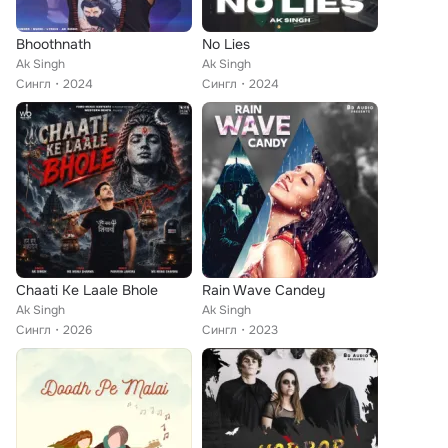
Bhoothnath
No Lies
Ak Singh
Ak Singh
Сингл
2024
Сингл
2024
Chaati Ke Laale Bhole
Rain Wave Candey
Ak Singh
Ak Singh
Сингл
2026
Сингл
2023