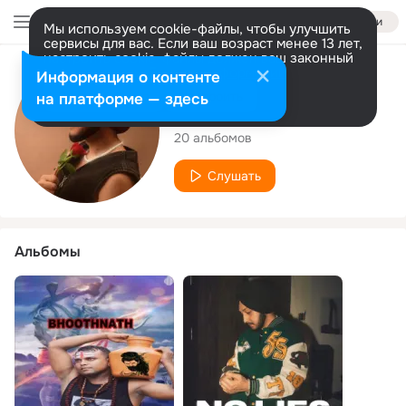
Войти
Мы используем cookie-файлы, чтобы улучшить
сервисы для вас. Если ваш возраст менее 13 лет,
настроить cookie-файлы должен ваш законный
представитель.
Больше информации
Исполнитель
Информация о контенте
Разрешить все
Настроить
на платформе — здесь
Ak Singh
20 альбомов
Слушать
Альбомы