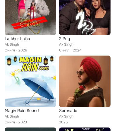
Latkhor Laika
2 Peg
Ak Singh
Ak Singh
Сингл
2026
Сингл
2024
Magin Rain Sound
Serenade
Ak Singh
Ak Singh
Сингл
2023
2025