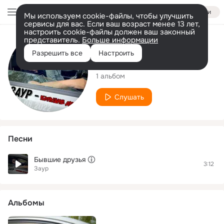
Войти
Мы используем cookie-файлы, чтобы улучшить
сервисы для вас. Если ваш возраст менее 13 лет,
настроить cookie-файлы должен ваш законный
представитель.
Больше информации
Исполнитель
Разрешить все
Настроить
Заур
1 альбом
Слушать
Песни
Бывшие друзья
3:12
Заур
Альбомы