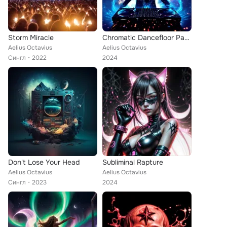
Storm Miracle
Chromatic Dancefloor Pandemonium
Aelius Octavius
Aelius Octavius
Сингл
2022
2024
Don't Lose Your Head
Subliminal Rapture
Aelius Octavius
Aelius Octavius
Сингл
2023
2024