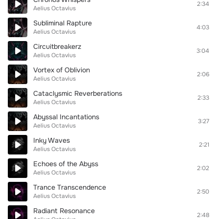
2:34
Aelius Octavius
Subliminal Rapture
4:03
Aelius Octavius
Circuitbreakerz
3:04
Aelius Octavius
Vortex of Oblivion
2:06
Aelius Octavius
Cataclysmic Reverberations
2:33
Aelius Octavius
Abyssal Incantations
3:27
Aelius Octavius
Inky Waves
2:21
Aelius Octavius
Echoes of the Abyss
2:02
Aelius Octavius
Trance Transcendence
2:50
Aelius Octavius
Radiant Resonance
2:48