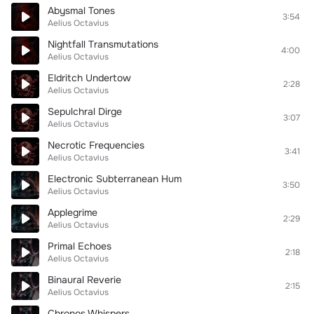
Abysmal Tones
3:54
Aelius Octavius
Nightfall Transmutations
4:00
Aelius Octavius
Eldritch Undertow
2:28
Aelius Octavius
Sepulchral Dirge
3:07
Aelius Octavius
Necrotic Frequencies
3:41
Aelius Octavius
Electronic Subterranean Hum
3:50
Aelius Octavius
Applegrime
2:29
Aelius Octavius
Primal Echoes
2:18
Aelius Octavius
Binaural Reverie
2:15
Aelius Octavius
Chronos Whispers