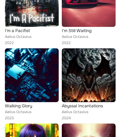
I'm a Pacifist
I'm Still Waiting
Aelius Octavius
Aelius Octavius
2022
2022
Walking Glory
Abyssal Incantations
Aelius Octavius
Aelius Octavius
2023
2024