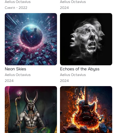
Aelius Octavius
Aelius Octavius
Сингл
2022
2024
Neon Skies
Echoes of the Abyss
Aelius Octavius
Aelius Octavius
2024
2024