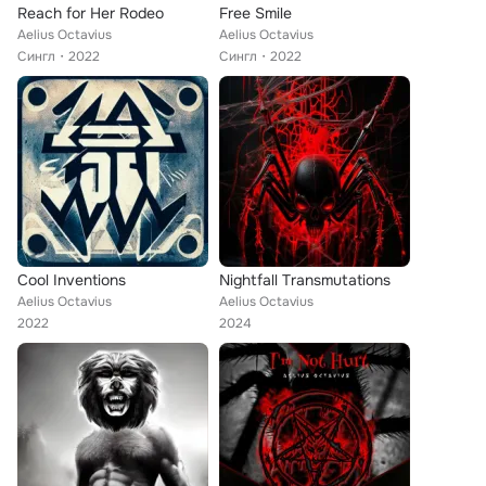
Reach for Her Rodeo
Free Smile
Aelius Octavius
Aelius Octavius
Сингл
2022
Сингл
2022
Cool Inventions
Nightfall Transmutations
Aelius Octavius
Aelius Octavius
2022
2024