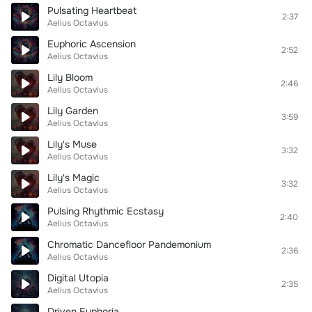
Pulsating Heartbeat
2:37
Aelius Octavius
Euphoric Ascension
2:52
Aelius Octavius
Lily Bloom
2:46
Aelius Octavius
Lily Garden
3:59
Aelius Octavius
Lily's Muse
3:32
Aelius Octavius
Lily's Magic
3:32
Aelius Octavius
Pulsing Rhythmic Ecstasy
2:40
Aelius Octavius
Chromatic Dancefloor Pandemonium
2:36
Aelius Octavius
Digital Utopia
2:35
Aelius Octavius
Driven Euphoria