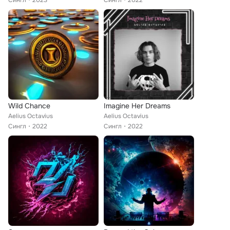
Сингл
2023
Сингл
2022
Wild Chance
Imagine Her Dreams
Aelius Octavius
Aelius Octavius
Сингл
2022
Сингл
2022