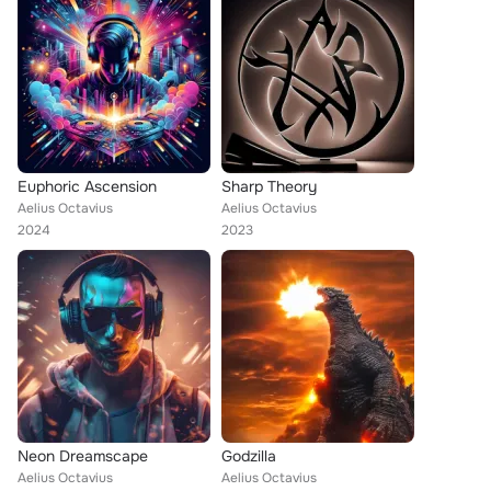
Euphoric Ascension
Sharp Theory
Aelius Octavius
Aelius Octavius
2024
2023
Neon Dreamscape
Godzilla
Aelius Octavius
Aelius Octavius