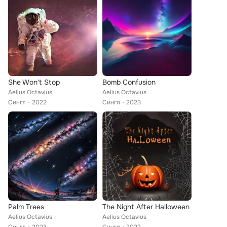
She Won't Stop
Bomb Confusion
Aelius Octavius
Aelius Octavius
Сингл
2022
Сингл
2023
Palm Trees
The Night After Halloween
Aelius Octavius
Aelius Octavius