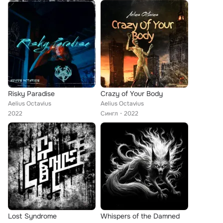
Risky Paradise
Crazy of Your Body
Aelius Octavius
Aelius Octavius
2022
Сингл
2022
Lost Syndrome
Whispers of the Damned