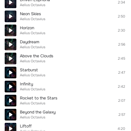
2:34
Aelius Octavius
Neon Skies
2:50
Aelius Octavius
Horizon
2:30
Aelius Octavius
Daydream
2:56
Aelius Octavius
Above the Clouds
2:45
Aelius Octavius
Starburst
2:47
Aelius Octavius
Infinity
2:42
Aelius Octavius
Rocket to the Stars
2:07
Aelius Octavius
Beyond the Galaxy
2:57
Aelius Octavius
Liftoff
4:20