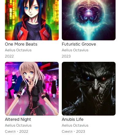
One More Beats
Futuristic Groove
Aelius Octavius
Aelius Octavius
2022
2023
Altered Night
Anubis Life
Aelius Octavius
Aelius Octavius
Сингл
2022
Сингл
2023