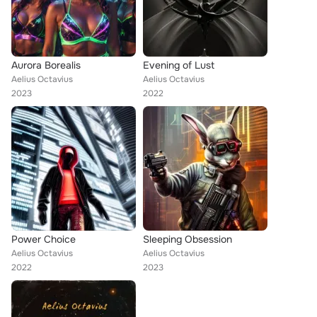
Aurora Borealis
Evening of Lust
Aelius Octavius
Aelius Octavius
2023
2022
Power Choice
Sleeping Obsession
Aelius Octavius
Aelius Octavius
2022
2023