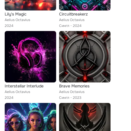
Lily's Magic
Circuitbreakerz
Aelius Octavius
Aelius Octavius
2024
Сингл
2024
Interstellar Interlude
Brave Memories
Aelius Octavius
Aelius Octavius
2024
Сингл
2023