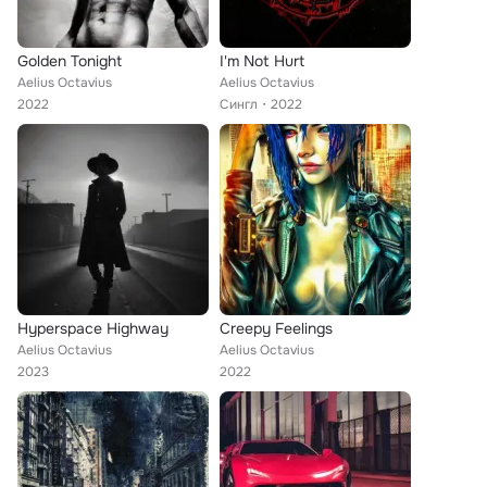
Golden Tonight
I'm Not Hurt
Aelius Octavius
Aelius Octavius
2022
Сингл
2022
Hyperspace Highway
Creepy Feelings
Aelius Octavius
Aelius Octavius
2023
2022