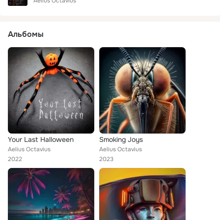
Aelius Octavius
Альбомы
Your Last Halloween
Smoking Joys
Aelius Octavius
Aelius Octavius
2022
2023