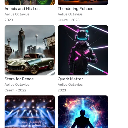
Anubis and His Lust
Thundering Echoes
Aelius Octavius
Aelius Octavius
2023
Сингл
2023
Stars for Peace
Quark Matter
Aelius Octavius
Aelius Octavius
Сингл
2022
2023