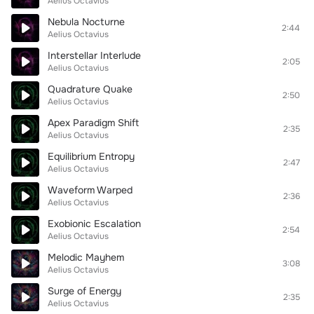
Aelius Octavius
Nebula Nocturne
2:44
Aelius Octavius
Interstellar Interlude
2:05
Aelius Octavius
Quadrature Quake
2:50
Aelius Octavius
Apex Paradigm Shift
2:35
Aelius Octavius
Equilibrium Entropy
2:47
Aelius Octavius
Waveform Warped
2:36
Aelius Octavius
Exobionic Escalation
2:54
Aelius Octavius
Melodic Mayhem
3:08
Aelius Octavius
Surge of Energy
2:35
Aelius Octavius