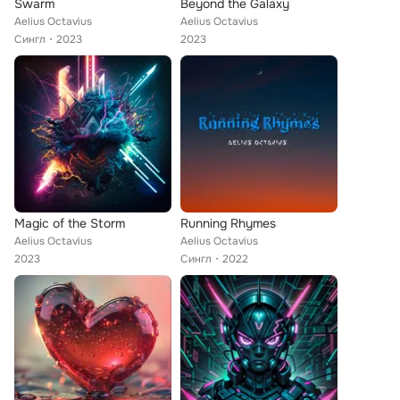
Swarm
Beyond the Galaxy
Aelius Octavius
Aelius Octavius
Сингл
2023
2023
Magic of the Storm
Running Rhymes
Aelius Octavius
Aelius Octavius
2023
Сингл
2022