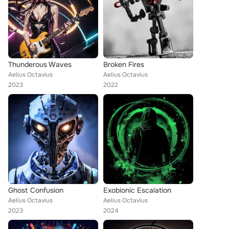
Thunderous Waves
Broken Fires
Aelius Octavius
Aelius Octavius
2023
2022
Ghost Confusion
Exobionic Escalation
Aelius Octavius
Aelius Octavius
2023
2024