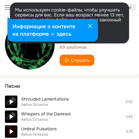
Войти
Мы используем cookie-файлы, чтобы улучшить
сервисы для вас. Если ваш возраст менее 13 лет,
настроить cookie-файлы должен ваш законный
представитель.
Больше информации
Исполнитель
Информация о контенте
Разрешить все
Настроить
на платформе — здесь
Aelius Octavius
69 альбомов
Слушать
Песни
Shrouded Lamentations
3:52
Aelius Octavius
Whispers of the Damned
1:42
Aelius Octavius
Umbral Pulsations
2:10
Aelius Octavius