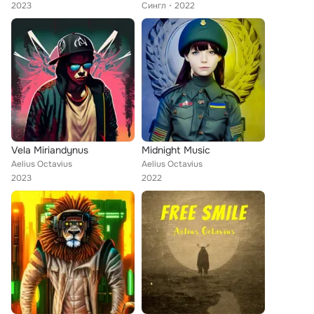
2023
Сингл
2022
Vela Miriandynus
Midnight Music
Aelius Octavius
Aelius Octavius
2023
2022