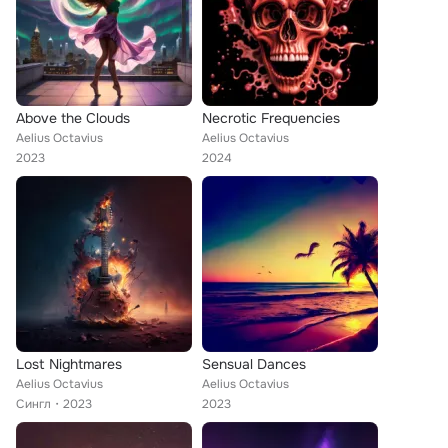
Above the Clouds
Necrotic Frequencies
Aelius Octavius
Aelius Octavius
2023
2024
Lost Nightmares
Sensual Dances
Aelius Octavius
Aelius Octavius
Сингл
2023
2023