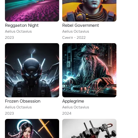
Reggaeton Night
Rebel Government
Aelius Octavius
Aelius Octavius
2023
Сингл
2022
Frozen Obsession
Applegrime
Aelius Octavius
Aelius Octavius
2023
2024