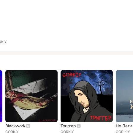
KIY
Blackwork
Триггер
Не Лети
GORKIY
GORKIY
GOR'KIY