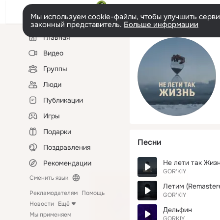
Мы используем cookie-файлы, чтобы улучшить сервис
законный представитель.
Больше информации
Левая
Главная
колонка
Видео
Группы
Люди
Публикации
Игры
Подарки
Песни
Поздравления
Не лети так Жиз
Рекомендации
GOR'KIY
Сменить язык
Летим (Remaster
Рекламодателям
Помощь
GOR'KIY
Новости
Ещё
Дельфин
Мы применяем
GORKIY