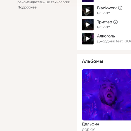
рекомендательные технологии
Подробнее
Blackwork
GORKIY
Триггер
GORKIY
Алкоголь
Джорджик
feat.
GOR
Альбомы
Дельфин
GORKIY