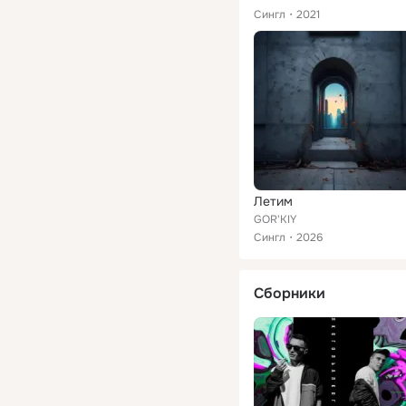
Сингл
2021
Летим
GOR'KIY
Сингл
2026
Сборники