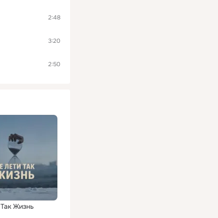
2:48
3:20
2:50
 Так Жизнь