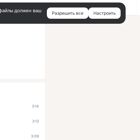
Помощь
Войти
й
e-файлы должен ваш
Разрешить все
Настроить
Правая
колонка
3:14
3:13
3:09