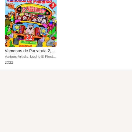
Vamonos de Parranda 2, El Parrandero 22, Super Exitos Originales
Various Artists, Lucho El Fiestero, Pedro Osorio y su Conjunto, José A. Bedoya, Vicente Munoz y su Conjunto, Los nenes de la par...
2022