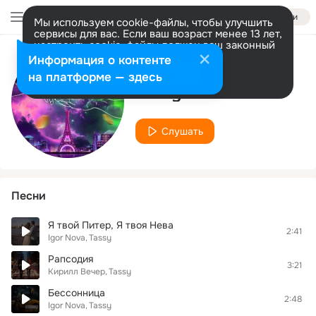
Войти
Мы используем cookie-файлы, чтобы улучшить
сервисы для вас. Если ваш возраст менее 13 лет,
настроить cookie-файлы должен ваш законный
представитель.
Больше информации
Информация о контенте
Исполнитель
Разрешить все
Настроить
на платформе — здесь
Tassy
Слушать
Песни
Я твой Питер, Я твоя Нева
2:41
Igor Nova
Tassy
Рапсодия
3:21
Кирилл Вечер
Tassy
Бессонница
2:48
Igor Nova
Tassy