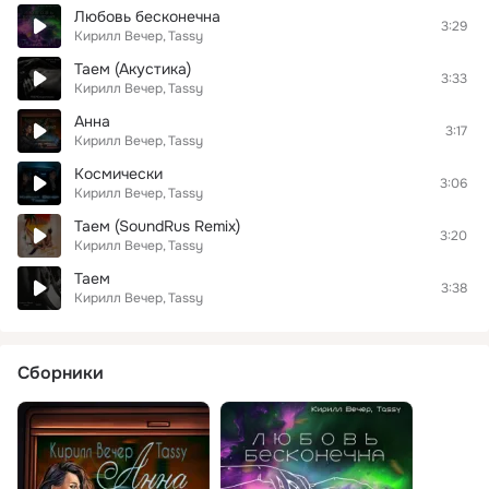
Любовь бесконечна
3:29
Кирилл Вечер
Tassy
Таем (Акустика)
3:33
Кирилл Вечер
Tassy
Анна
3:17
Кирилл Вечер
Tassy
Космически
3:06
Кирилл Вечер
Tassy
Таем (SoundRus Remix)
3:20
Кирилл Вечер
Tassy
Таем
3:38
Кирилл Вечер
Tassy
Сборники