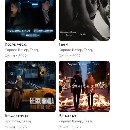
Космически
Таем
Кирилл Вечер, Tassy
Кирилл Вечер, Tassy
Сингл
2022
Сингл
2022
Бессонница
Рапсодия
Igor Nova, Tassy
Кирилл Вечер, Tassy
Сингл
2025
Сингл
2025