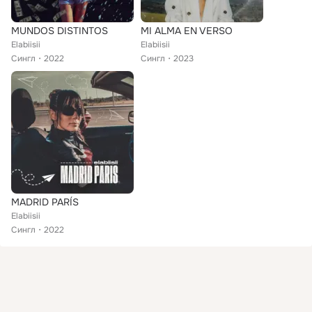
MUNDOS DISTINTOS
MI ALMA EN VERSO
Elabiisii
Elabiisii
Сингл
2022
Сингл
2023
MADRID PARÍS
Elabiisii
Сингл
2022