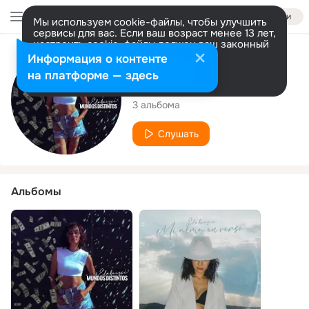
Войти
Мы используем cookie-файлы, чтобы улучшить
сервисы для вас. Если ваш возраст менее 13 лет,
настроить cookie-файлы должен ваш законный
представитель.
Больше информации
Исполнитель
Информация о контенте
Разрешить все
Настроить
на платформе — здесь
Elabiisii
3 альбома
Слушать
Альбомы