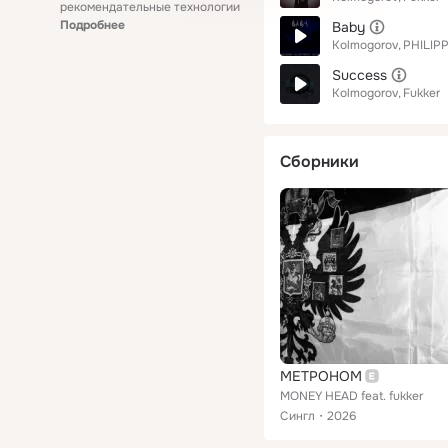
рекомендательные технологии
Подробнее
Baby
Kolmogorov
PHILIP
Success
Kolmogorov
Fukker
Сборники
МЕТРОНОМ
MONEY HEAD feat. fukker
Сингл
2026