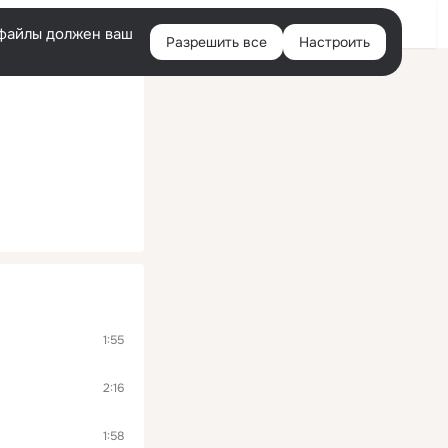
Помощь
Войти
й
e-файлы должен ваш
Разрешить все
Настроить
Правая
колонка
1:55
2:16
1:58