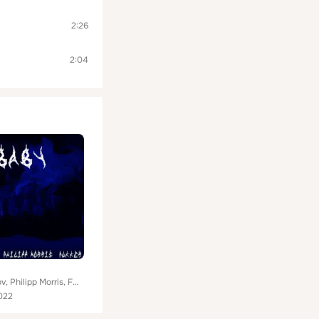
2:26
2:04
Kolmogorov, Philipp Morris, FUKKER
022