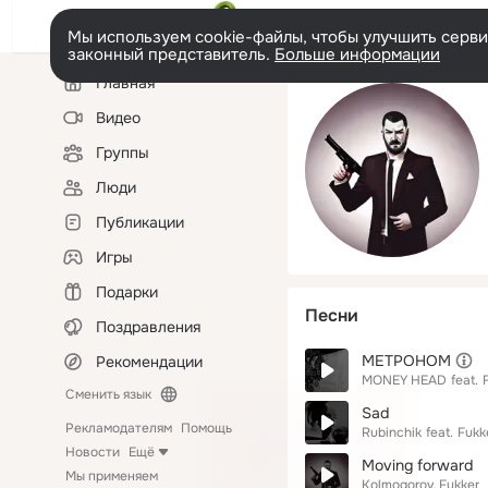
Мы используем cookie-файлы, чтобы улучшить сервис
законный представитель.
Больше информации
Левая
Главная
колонка
Видео
Группы
Люди
Публикации
Игры
Подарки
Песни
Поздравления
МЕТРОНОМ
Рекомендации
MONEY HEAD
feat.
Сменить язык
Sad
Рекламодателям
Помощь
Rubinchik
feat.
Fukk
Новости
Ещё
Moving forward
Мы применяем
Kolmogorov
Fukker