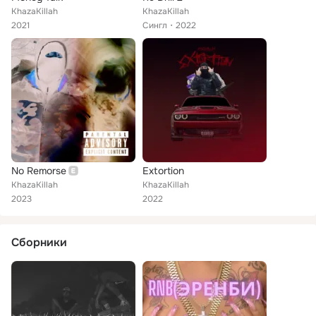
KhazaKillah
KhazaKillah
2021
Сингл
2022
No Remorse
Extortion
KhazaKillah
KhazaKillah
2023
2022
Сборники