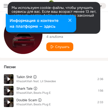
Войти
Мы используем cookie-файлы, чтобы улучшить
сервисы для вас. Если ваш возраст менее 13 лет,
настроить cookie-файлы должен ваш законный
представитель.
Больше информации
Исполнитель
Информация о контенте
Разрешить все
Настроить
на платформе — здесь
KhazaKillah
4 альбома
Слушать
Песни
Talkin Shit
2:36
KhazaKillah
feat.
Lil Skeedee
Shark Tale
1:56
KhazaKillah
Beats Plug E
Double Scam
2:33
KhazaKillah
Beats Plug E