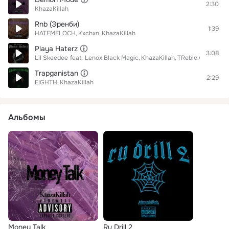
2:30
KhazaKillah
Rnb (Эрeнби)
1:39
HATEMELOCH
Kxchxn
KhazaKillah
Playa Haterz
3:08
Lil Skeedee
feat.
Lenox Black Magic
KhazaKillah
TReble.w.P
Тrapganistan
2:29
EIGHTH
KhazaKillah
Альбомы
Money Talk
Ru Drill 2