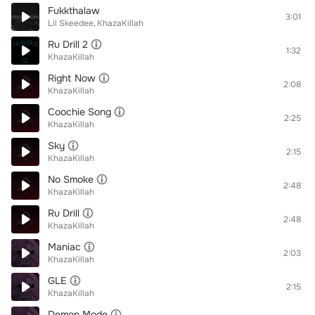
Fukkthalaw
3:01
Lil Skeedee
KhazaKillah
Ru Drill 2
1:32
KhazaKillah
Right Now
2:08
KhazaKillah
Coochie Song
2:25
KhazaKillah
Sky
2:15
KhazaKillah
No Smoke
2:48
KhazaKillah
Ru Drill
2:48
KhazaKillah
Maniac
2:03
KhazaKillah
GLE
2:15
KhazaKillah
Demon Mode