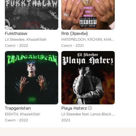
Fukkthalaw
Rnb (Эрeнби)
Lil Skeedee, KhazaKillah
HATEMELOCH, KXCHXN, KHAZAKILLAH
Сингл
2022
Сингл
2021
Тrapganistan
Playa Haterz
EIGHTH, KhazaKillah
Lil Skeedee feat. Lenox Black Magic, KhazaKillah, TReble.w.P, Madboyz, Senches Bumpina
Сингл
2022
2023