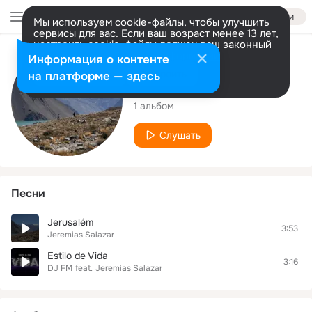
Войти
Мы используем cookie-файлы, чтобы улучшить
сервисы для вас. Если ваш возраст менее 13 лет,
настроить cookie-файлы должен ваш законный
представитель.
Больше информации
Исполнитель
Информация о контенте
Разрешить все
Настроить
на платформе — здесь
Jeremias Salazar
1 альбом
Слушать
Песни
Jerusalém
3:53
Jeremias Salazar
Estilo de Vida
3:16
DJ FM
feat.
Jeremias Salazar