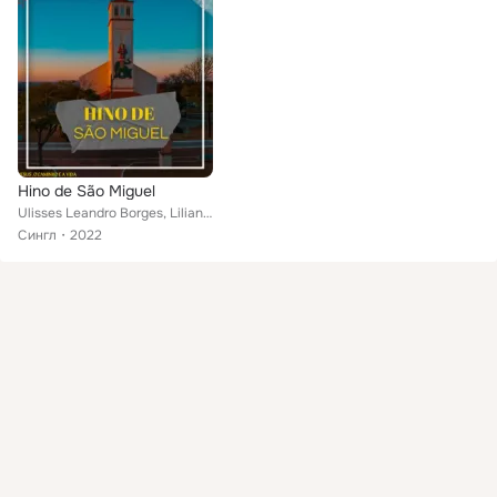
Hino de São Miguel
Ulisses Leandro Borges, Lilian Cristina de Jesus Alves, Meiriely Cardoso Maia Fortunato feat. Pe.Rone Carlos Da Silva, Pe.Panfil...
Сингл
2022