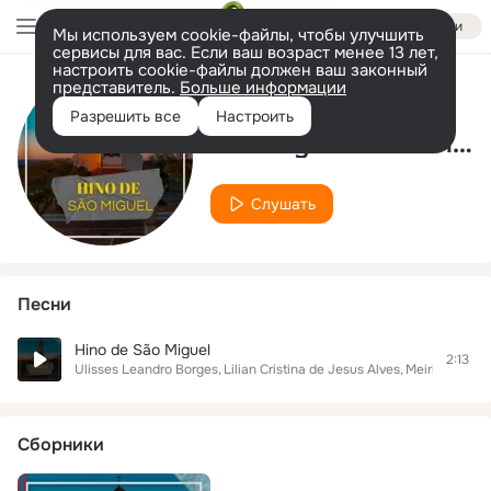
Войти
Мы используем cookie-файлы, чтобы улучшить
сервисы для вас. Если ваш возраст менее 13 лет,
настроить cookie-файлы должен ваш законный
представитель.
Больше информации
Исполнитель
Разрешить все
Настроить
Meiriely Cardoso Maia Fortunato
Слушать
Песни
Hino de São Miguel
2:13
Ulisses Leandro Borges
Lilian Cristina de Jesus Alves
Meiriely Card
Сборники