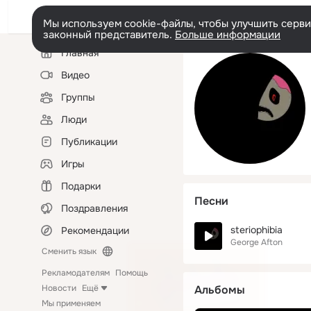
Мы используем cookie-файлы, чтобы улучшить сервис
законный представитель.
Больше информации
Левая
Главная
колонка
Видео
Группы
Люди
Публикации
Игры
Подарки
Песни
Поздравления
steriophibia
Рекомендации
George Afton
Сменить язык
Рекламодателям
Помощь
Новости
Ещё
Альбомы
Мы применяем