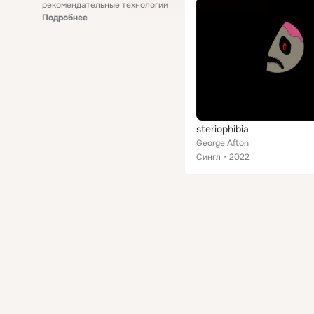
рекомендательные технологии
Подробнее
steriophibia
George Afton
Сингл
2022