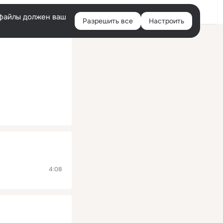
Помощь
Войти
й
e-файлы должен ваш
Разрешить все
Настроить
Правая
колонка
4:08