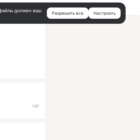
Помощь
Войти
й
e-файлы должен ваш
Разрешить все
Настроить
Правая
колонка
1:57