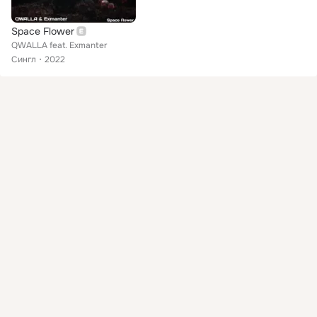
Space Flower
QWALLA feat. Exmanter
Сингл
2022