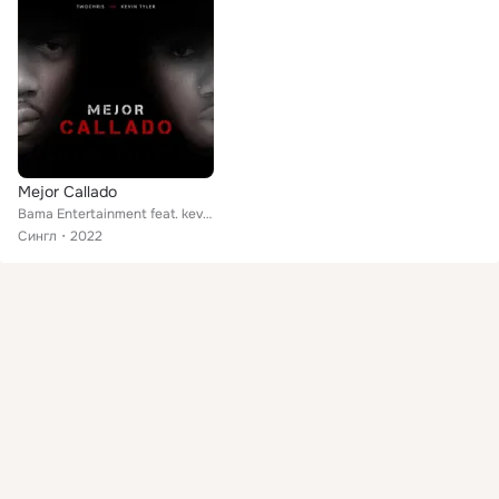
Mejor Callado
Bama Entertainment feat. kevin tyler, Twochris
Сингл
2022