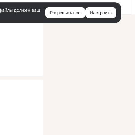
Помощь
Войти
й
e-файлы должен ваш
Разрешить все
Настроить
Правая
колонка