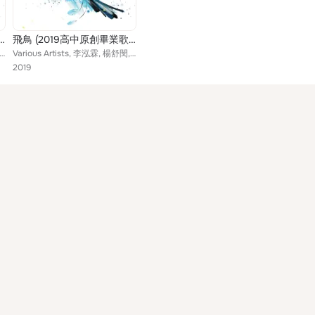
019高中原創畢業歌合輯)
飛鳥 (2019高中原創畢業歌合輯)
 李泓霖, 楊舒閔, 孫培綺, 許恩菱, 吳羽柔, 林言芯, 韓乃欣, 白宇辰, 楊庭毓, 王晨育, 盧可程, 杜鳳儀, 陳薇, 蔡佳穎, 申屠文栩, 陳柏翰, 陳宇祥, 曹馨云, 陳品妤, 林侑蓁, 王柏涵, 張翊婕, 鄭...
Various Artists, 李泓霖, 楊舒閔, 孫培綺, 許恩菱, 吳羽柔, 林言芯, 韓乃欣, 梁承煜, 黃至麒, 楊庭毓, 王晨育, 盧可程, 盧佳蔚, 杜鳳儀, 陳薇, 蔡佳穎, 邱曼妮, 申屠文栩, 陳柏翰, 曹馨云, 陳品妤, 林侑蓁, 王...
2019