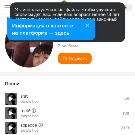
Войти
Мы используем cookie-файлы, чтобы улучшить
сервисы для вас. Если ваш возраст менее 13 лет,
настроить cookie-файлы должен ваш законный
представитель.
Больше информации
Исполнитель
Информация о контенте
Разрешить все
Настроить
на платформе — здесь
simple hoe
2 альбома
Слушать
Песни
sh!t
1:45
simple hoe
rock!
1:28
simple hoe
sppacce
2:00
simple hoe