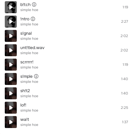
b!tch
1:19
simple hoe
!ntro
2:27
simple hoe
s!gnal
2:02
simple hoe
unt!tled.wav
2:02
simple hoe
scrrrrr!
1:19
simple hoe
s!mple
1:40
simple hoe
sh!t2
1:40
simple hoe
lof!
2:25
simple hoe
wa!t
1:37
simple hoe