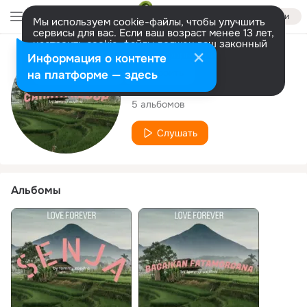
Войти
Мы используем cookie-файлы, чтобы улучшить
сервисы для вас. Если ваш возраст менее 13 лет,
настроить cookie-файлы должен ваш законный
представитель.
Больше информации
Исполнитель
Информация о контенте
Разрешить все
Настроить
на платформе — здесь
TOMMY SAPITRA
5 альбомов
Слушать
Альбомы