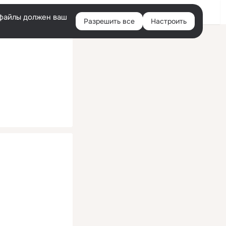
Помощь
Войти
й
e-файлы должен ваш
Разрешить все
Настроить
Правая
колонка