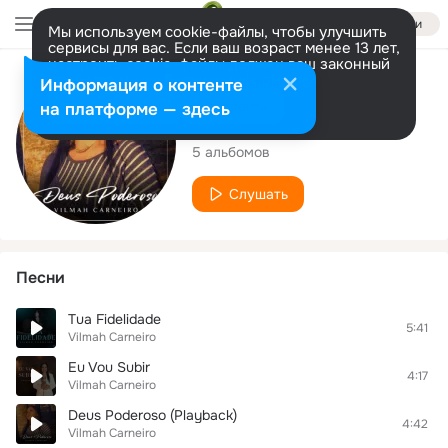
Войти
Мы используем cookie-файлы, чтобы улучшить
сервисы для вас. Если ваш возраст менее 13 лет,
настроить cookie-файлы должен ваш законный
представитель.
Больше информации
Исполнитель
Информация о контенте
Разрешить все
Настроить
на платформе — здесь
Vilmah Carneiro
5 альбомов
Слушать
Песни
Tua Fidelidade
5:41
Vilmah Carneiro
Eu Vou Subir
4:17
Vilmah Carneiro
Deus Poderoso (Playback)
4:42
Vilmah Carneiro