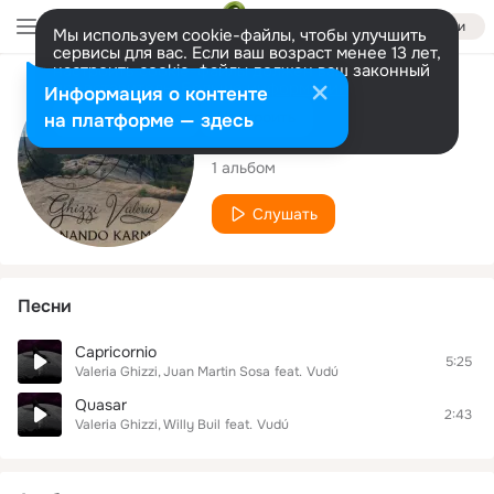
Войти
Мы используем cookie-файлы, чтобы улучшить
сервисы для вас. Если ваш возраст менее 13 лет,
настроить cookie-файлы должен ваш законный
представитель.
Больше информации
Исполнитель
Информация о контенте
Разрешить все
Настроить
на платформе — здесь
Valeria Ghizzi
1 альбом
Слушать
Песни
Capricornio
5:25
Valeria Ghizzi
Juan Martin Sosa
feat.
Vudú
Quasar
2:43
Valeria Ghizzi
Willy Buil
feat.
Vudú