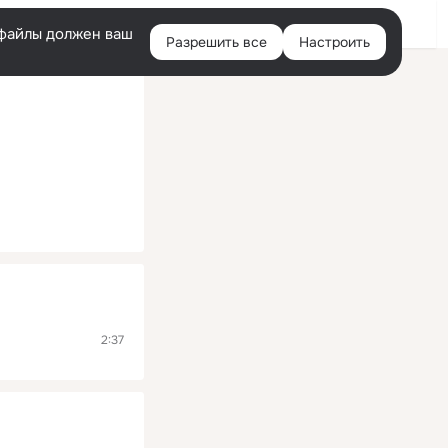
Помощь
Войти
й
e-файлы должен ваш
Разрешить все
Настроить
Правая
колонка
2:37