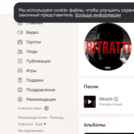
Мы используем cookie-файлы, чтобы улучшить сервис
законный представитель.
Больше информации
Левая
Главная
колонка
Видео
Группы
Люди
Публикации
Игры
Подарки
Песни
Поздравления
Ritratti
Рекомендации
Frankie Hawk
Сменить язык
Рекламодателям
Помощь
Новости
Ещё
Альбомы
Мы применяем