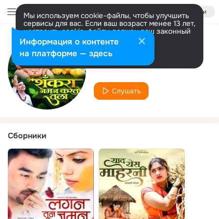
Войти
Мы используем cookie-файлы, чтобы улучшить
сервисы для вас. Если ваш возраст менее 13 лет,
настроить cookie-файлы должен ваш законный
представитель.
Больше информации
Информация о контенте
Исполнитель
Разрешить все
Настроить
на платформе — здесь
Ketan Mali
Слушать
Сборники