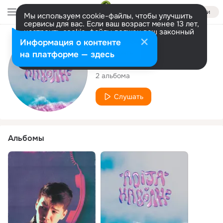
Войти
Мы используем cookie-файлы, чтобы улучшить
сервисы для вас. Если ваш возраст менее 13 лет,
настроить cookie-файлы должен ваш законный
представитель.
Больше информации
Исполнитель
Информация о контенте
Разрешить все
Настроить
на платформе — здесь
Adija
2 альбома
Слушать
Альбомы