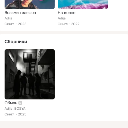
Возьми телефон
На волне
Adija
Adija
Сингл
2023
Сингл
2022
Сборники
Обман
Adija, BOSYA
Сингл
2025