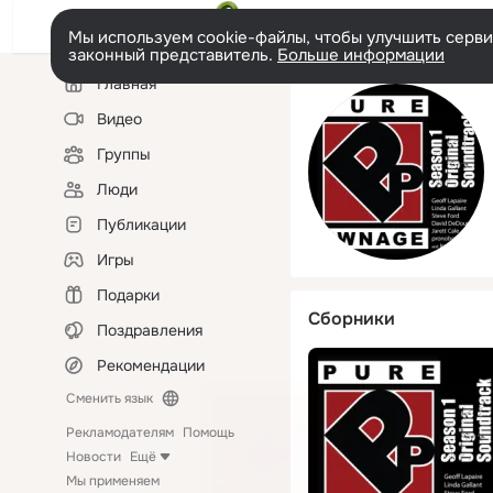
Мы используем cookie-файлы, чтобы улучшить сервис
законный представитель.
Больше информации
Левая
Главная
колонка
Видео
Группы
Люди
Публикации
Игры
Подарки
Сборники
Поздравления
Рекомендации
Сменить язык
Рекламодателям
Помощь
Новости
Ещё
Мы применяем