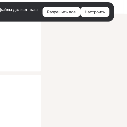
Помощь
Войти
й
e-файлы должен ваш
Разрешить все
Настроить
Правая
колонка