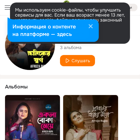
Войти
Мы используем cookie-файлы, чтобы улучшить
сервисы для вас. Если ваш возраст менее 13 лет,
настроить cookie-файлы должен ваш законный
представитель.
Больше информации
Исполнитель
Информация о контенте
Разрешить все
Настроить
на платформе — здесь
Afroza Rupa
3 альбома
Слушать
Альбомы