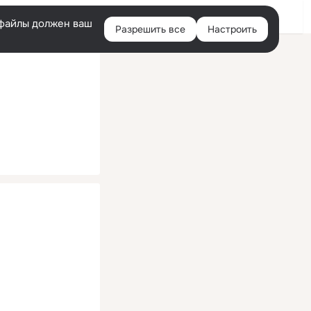
Помощь
Войти
й
e-файлы должен ваш
Разрешить все
Настроить
Правая
колонка