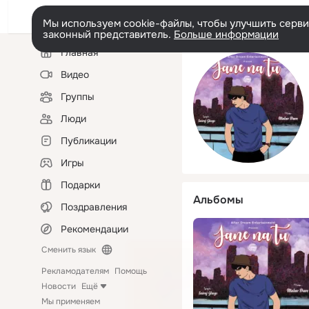
Мы используем cookie-файлы, чтобы улучшить сервис
законный представитель.
Больше информации
Левая
Главная
колонка
Видео
Группы
Люди
Публикации
Игры
Подарки
Альбомы
Поздравления
Рекомендации
Сменить язык
Рекламодателям
Помощь
Новости
Ещё
Мы применяем