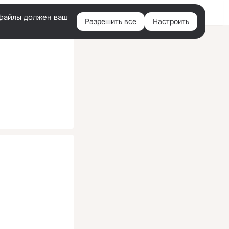
Помощь
Войти
й
e-файлы должен ваш
Разрешить все
Настроить
Правая
колонка