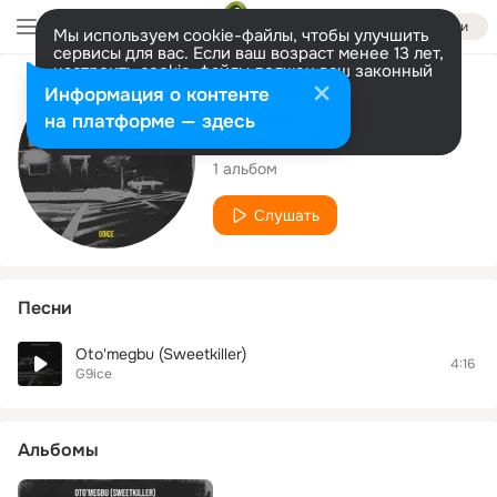
Войти
Мы используем cookie-файлы, чтобы улучшить
сервисы для вас. Если ваш возраст менее 13 лет,
настроить cookie-файлы должен ваш законный
представитель.
Больше информации
Исполнитель
Информация о контенте
Разрешить все
Настроить
на платформе — здесь
G9ice
1 альбом
Слушать
Песни
Oto'megbu (Sweetkiller)
4:16
G9ice
Альбомы