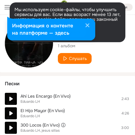
Войти
Мы используем cookie-файлы, чтобы улучшить
сервисы для вас. Если ваш возраст менее 13 лет,
настроить cookie-файлы должен ваш законный
представитель.
Больше информации
Исполнитель
Информация о контенте
Разрешить все
Настроить
на платформе — здесь
Eduardo LH
1 альбом
Слушать
Песни
Ahí Les Encargo (En Vivo)
2:43
Eduardo LH
El Hijo Mayor (En Vivo)
4:26
Eduardo LH
300 Locos (En Vivo)
3:00
Eduardo LH
jesus sillas