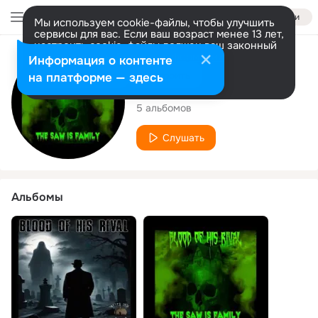
Войти
Мы используем cookie-файлы, чтобы улучшить
сервисы для вас. Если ваш возраст менее 13 лет,
настроить cookie-файлы должен ваш законный
представитель.
Больше информации
Исполнитель
Информация о контенте
Разрешить все
Настроить
на платформе — здесь
Blood of his Rival
5 альбомов
Слушать
Альбомы