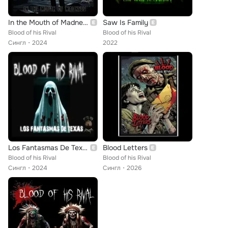
In the Mouth of Madness
Saw Is Family
Blood of his Rival
Blood of his Rival
Сингл
2024
2022
Los Fantasmas De Texas
Blood Letters
Blood of his Rival
Blood of his Rival
Сингл
2024
Сингл
2026