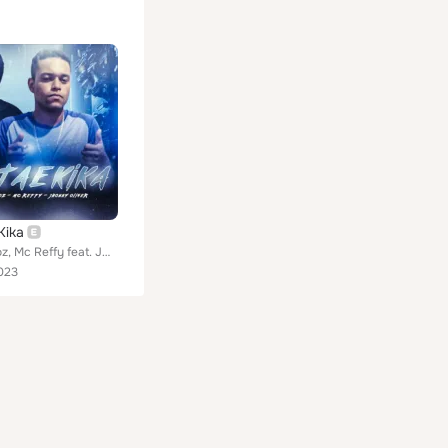
Kika
Leek na Voz, Mc Reffy feat. JHONNY OLIVER
023