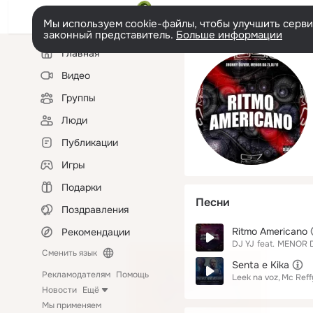
Мы используем cookie-файлы, чтобы улучшить сервис
законный представитель.
Больше информации
Левая
Главная
колонка
Видео
Группы
Люди
Публикации
Игры
Подарки
Песни
Поздравления
Ritmo Americano
Рекомендации
DJ YJ
feat.
MENOR D
Сменить язык
Senta e Kika
Рекламодателям
Помощь
Leek na voz
Mc Reff
Новости
Ещё
Мы применяем