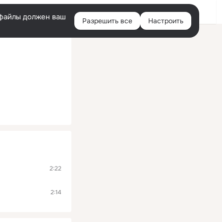
Помощь
Войти
й
e-файлы должен ваш
Разрешить все
Настроить
Правая
колонка
2:22
2:14