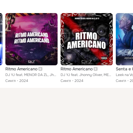
Ritmo Americano
Ritmo Americano
Senta e 
DJ YJ feat. MENOR DA ZL, Jhonny Oliver
DJ YJ feat. Jhonny Oliver, MENOR DA ZL
Сингл
2024
Сингл
2024
Сингл
2