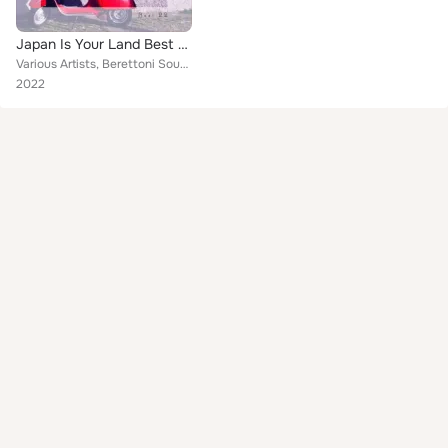
Japan Is Your Land Best 22
Various Artists, Berettoni Sound, Illes & Celia, Mauro Pagliarino, Gianluigi Toso, Garzilli & Maliseno, John Toso, Tony Antony, ...
2022