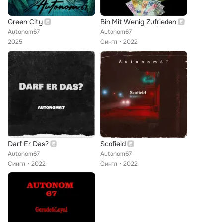
Green City
Bin Mit Wenig Zufrieden
Autonom67
Autonom67
2025
Сингл
2022
Darf Er Das?
Scofield
Autonom67
Autonom67
Сингл
2022
Сингл
2022