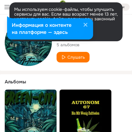
Войти
Мы используем cookie-файлы, чтобы улучшить
сервисы для вас. Если ваш возраст менее 13 лет,
настроить cookie-файлы должен ваш законный
представитель.
Больше информации
Исполнитель
Информация о контенте
Разрешить все
Настроить
на платформе — здесь
Autonom67
5 альбомов
Слушать
Альбомы