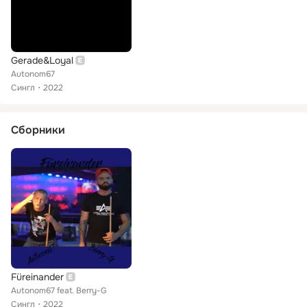
Gerade&Loyal
Autonom67
Сингл
2022
Сборники
Füreinander
Autonom67 feat. Berry-G
Сингл
2022