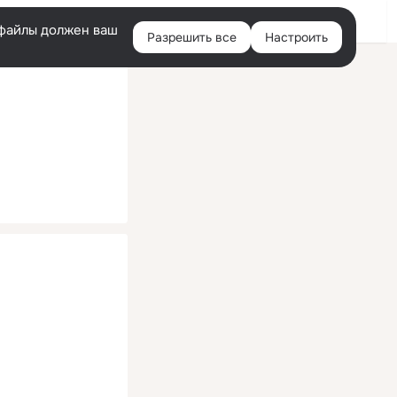
Помощь
Войти
й
e-файлы должен ваш
Разрешить все
Настроить
Правая
колонка