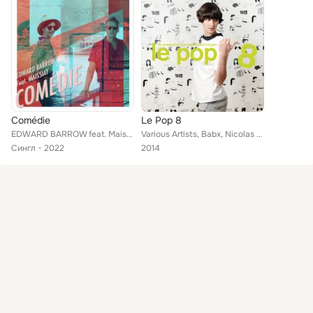
Comédie
Le Pop 8
EDWARD BARROW feat. Maissiat
Various Artists, Babx, Nicolas Michaux, Jimmy Hunt, Bertrand Belin, Sammy Decoster, Mustang, Liz De Lux, JP Nataf, Benjamin Scho...
Сингл
2022
2014