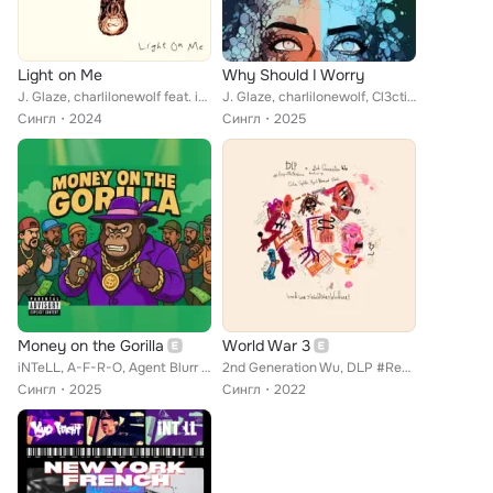
Light on Me
Why Should I Worry
J. Glaze, charlilonewolf feat. iNTeLL, Cl3ctic, Paul Marz, Chris Valentine
J. Glaze, charlilonewolf, Cl3ctic feat. iNTeLL, Agent Blurr, Paul Marz
Сингл
2024
Сингл
2025
Money on the Gorilla
World War 3
iNTeLL, A-F-R-O, Agent Blurr feat. DruGunn$, Seemore Bluntz, Cl3ctic, EL Primero Eski, Paul Marz, Monk.E, Rico Blox
2nd Generation Wu, DLP #RespectTheProducer feat. Celina Spliffs, Agent Blurr, Cl3ctic
Сингл
2025
Сингл
2022