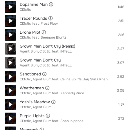
Dopamine Man
1:46
Cl3ctic
Tracer Rounds
2:51
Cl3ctic
feat.
Frost Flow
Drone Pilot
2:16
Cl3ctic
feat.
Seemore Bluntz
Grown Men Don't Cry (Remix)
2:47
Agent Blurr
Cl3ctic
feat.
iNTeLL
Grown Men Don't Cry
3:07
Agent Blurr
Cl3ctic
feat.
iNTeLL
Sanctioned
2:52
Cl3ctic
Agent Blurr
feat.
Celina Spliffs
Jay Skillz Khan
Weatherman
3:05
Cl3ctic
Agent Blurr
feat.
Kennedy Price
Yoshi's Meadow
1:57
Cl3ctic
Agent Blurr
Purple Lights
2:12
Cl3ctic
Agent Blurr
feat.
Shaolin prince
Moonrock