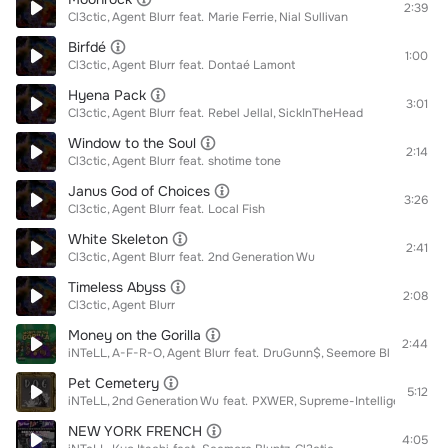
2:39
Cl3ctic
Agent Blurr
feat.
Marie Ferrie
Nial Sullivan
Birfdé
1:00
Cl3ctic
Agent Blurr
feat.
Dontaé Lamont
Hyena Pack
3:01
Cl3ctic
Agent Blurr
feat.
Rebel Jellal
SickInTheHead
Window to the Soul
2:14
Cl3ctic
Agent Blurr
feat.
shotime tone
Janus God of Choices
3:26
Cl3ctic
Agent Blurr
feat.
Local Fish
White Skeleton
2:41
Cl3ctic
Agent Blurr
feat.
2nd Generation Wu
Timeless Abyss
2:08
Cl3ctic
Agent Blurr
Money on the Gorilla
2:44
iNTeLL
A-F-R-O
Agent Blurr
feat.
DruGunn$
Seemore Bluntz
Cl3ct
Pet Cemetery
5:12
iNTeLL
2nd Generation Wu
feat.
PXWER
Supreme-Intelligence
Age
NEW YORK FRENCH
4:05