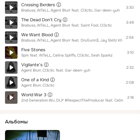
Crxssing Bxrders
3:30
Brabuss
iNTeLL
Agent Blurr
feat.
Cl3ctic
Gar-deen-yuh
The Dead Don't Cry
3:49
Brabuss
iNTeLL
Agent Blurr
feat.
Saint Fool
Cl3ctic
We Want Blood
2:54
Brabuss
iNTeLL
Agent Blurr
feat.
DruGunn$
Jay Skillz Khan
Cl3cti
Five Stones
3:10
5pm
feat.
iNTeLL
Celina Spliffs
Cl3ctic
Sesh Sparkz
Vigilante’s
2:32
Agent Blurr
Cl3ctic
feat.
Gar-deen-yuh
One of a Kind
2:08
Agent Blurr
Cl3ctic
World War 3
2:16
2nd Generation Wu
DLP #RespectTheProducer
feat.
Celina Spliffs
Альбомы