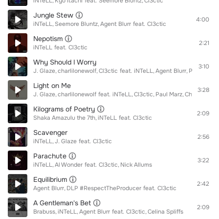
iNTeLL
Kyo Itachi
feat.
Seemore Bluntz
Cl3ctic
Jungle Stew
4:00
iNTeLL
Seemore Bluntz
Agent Blurr
feat.
Cl3ctic
Nepotism
2:21
iNTeLL
feat.
Cl3ctic
Why Should I Worry
3:10
J. Glaze
charlilonewolf
Cl3ctic
feat.
iNTeLL
Agent Blurr
Paul Marz
Light on Me
3:28
J. Glaze
charlilonewolf
feat.
iNTeLL
Cl3ctic
Paul Marz
Chris Valent
Kilograms of Poetry
2:09
Shaka Amazulu the 7th
iNTeLL
feat.
Cl3ctic
Scavenger
2:56
iNTeLL
J. Glaze
feat.
Cl3ctic
Parachute
3:22
iNTeLL
Al Wonder
feat.
Cl3ctic
Nick Allums
Equilibrium
2:42
Agent Blurr
DLP #RespectTheProducer
feat.
Cl3ctic
A Gentleman's Bet
2:09
Brabuss
iNTeLL
Agent Blurr
feat.
Cl3ctic
Celina Spliffs