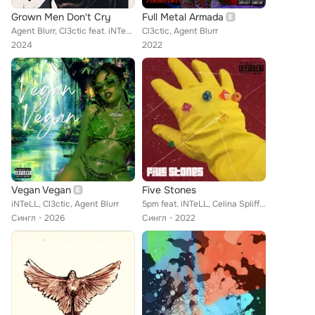
Grown Men Don't Cry
Full Metal Armada
Agent Blurr, Cl3ctic feat. iNTeLL
Cl3ctic, Agent Blurr
2024
2022
Vegan Vegan
Five Stones
iNTeLL, Cl3ctic, Agent Blurr
5pm feat. iNTeLL, Celina Spliffs, Cl3ctic, Sesh Sparkz
Сингл
2026
Сингл
2022