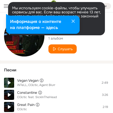
Войти
Мы используем cookie-файлы, чтобы улучшить
сервисы для вас. Если ваш возраст менее 13 лет,
настроить cookie-файлы должен ваш законный
представитель.
Больше информации
Исполнитель
Информация о контенте
Разрешить все
Настроить
на платформе — здесь
Cl3ctic
1 альбом
Слушать
Песни
Vegan Vegan
2:49
iNTeLL
Cl3ctic
Agent Blurr
Constantine
3:26
Cl3ctic
feat.
SickInTheHead
Great Pain
2:19
Cl3ctic