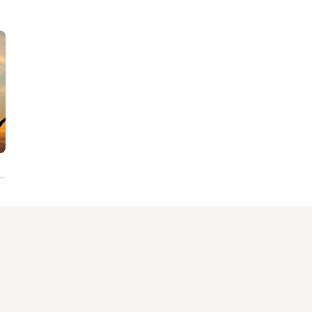
é, Ministério Amor e Adoração, Padre Adriano Zandoná, Nelsinho Corrêa, Márcio Todeschini, Rogeri...