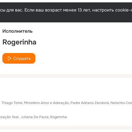
Русски
ы для вас. Если ваш возраст менее 13 лет, настроить cooki
Исполнитель
Rogerinha
Слушать
.
Thiago Tomé
Ministério Amor e Adoração
Padre Adriano Zandoná
Nelsinho Cor
doração
feat.
Juliana De Paula
Rogerinha