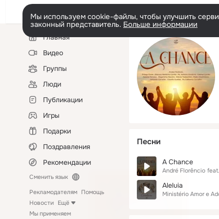
Мы используем cookie-файлы, чтобы улучшить сервис
законный представитель.
Больше информации
Левая
Главная
колонка
Видео
Группы
Люди
Публикации
Игры
Подарки
Песни
Поздравления
A Chance
Рекомендации
André Florêncio
feat
Сменить язык
Aleluia
Рекламодателям
Помощь
Ministério Amor e A
Новости
Ещё
Мы применяем