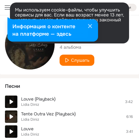
Войти
Мы используем cookie-файлы, чтобы улучшить
сервисы для вас. Если ваш возраст менее 13 лет,
настроить cookie-файлы должен ваш законный
представитель.
Больше информации
Исполнитель
Информация о контенте
Разрешить все
Настроить
на платформе — здесь
Lidia Diniz
4 альбома
Слушать
Песни
Louve (Playback)
3:42
Lidia Diniz
Tente Outra Vez (Playback)
6:16
Lidia Diniz
Louve
3:41
Lidia Diniz