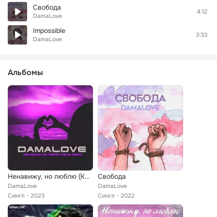
Свобода
4:12
DamaLove
Impossible
3:33
DamaLove
Альбомы
Ненавижу, но люблю (Keilib Remix)
Свобода
DamaLove
DamaLove
Сингл
2023
Сингл
2022