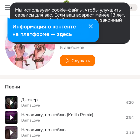
Войти
Мы используем cookie-файлы, чтобы улучшить
сервисы для вас. Если ваш возраст менее 13 лет,
настроить cookie-файлы должен ваш законный
представитель.
Больше информации
Исполнитель
Информация о контенте
Разрешить все
Настроить
на платформе — здесь
DamaLove
5 альбомов
Слушать
Песни
Джокер
4:20
DamaLove
Ненавижу, но люблю (Keilib Remix)
2:54
DamaLove
Ненавижу, но люблю
2:35
DamaLove