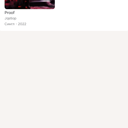
Proof
Jqstiop
Сингл
2022