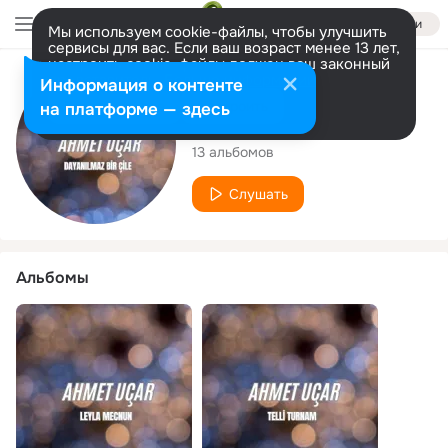
Войти
Мы используем cookie-файлы, чтобы улучшить
сервисы для вас. Если ваш возраст менее 13 лет,
настроить cookie-файлы должен ваш законный
представитель.
Больше информации
Исполнитель
Информация о контенте
Разрешить все
Настроить
на платформе — здесь
Ahmet Uçar
13 альбомов
Слушать
Альбомы