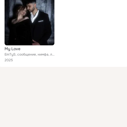
My Love
EmTyS, сообщение, нимфа, лив фаст дай янг, DJ Икорыч, aprashkin, BLOODTHXRN
2025