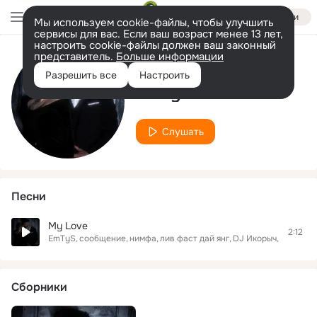
Войти
Мы используем cookie-файлы, чтобы улучшить
сервисы для вас. Если ваш возраст менее 13 лет,
настроить cookie-файлы должен ваш законный
представитель.
Больше информации
Исполнитель
Разрешить все
Настроить
EmTyS
Слушать
Песни
My Love
2:12
EmTyS
сообщение
нимфа
лив фаст дай янг
DJ Икорыч
апрашки
Сборники