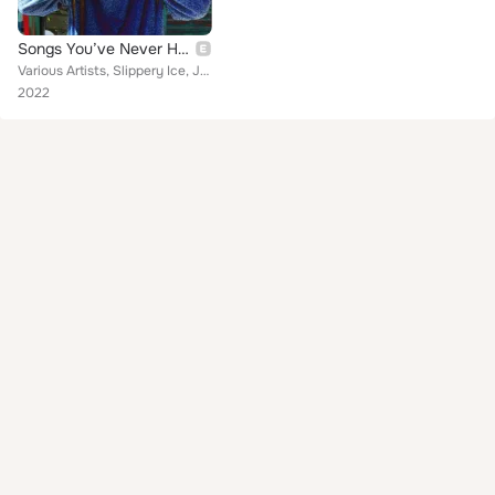
Songs You’ve Never Heard and Probably Shouldn’t
Various Artists, Slippery Ice, Johnny Gee, Jimmy John Jet, Anchovy Redondo, The Surfin' Cowboys, The Packers feat. Del Ray Swing...
2022