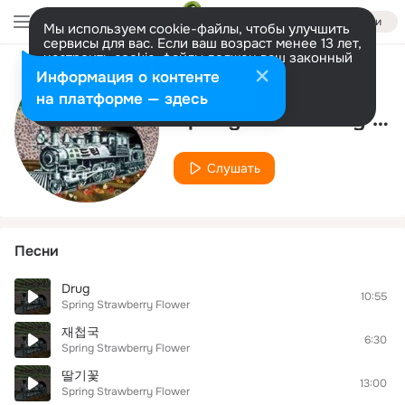
Войти
Мы используем cookie-файлы, чтобы улучшить
сервисы для вас. Если ваш возраст менее 13 лет,
настроить cookie-файлы должен ваш законный
представитель.
Больше информации
Информация о контенте
Исполнитель
Разрешить все
Настроить
на платформе — здесь
Spring Strawberry Flower
Слушать
Песни
Drug
10:55
Spring Strawberry Flower
재첩국
6:30
Spring Strawberry Flower
딸기꽃
13:00
Spring Strawberry Flower