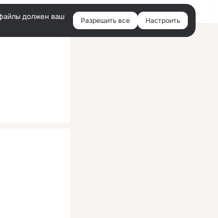
Помощь
Войти
й
e-файлы должен ваш
Разрешить все
Настроить
Правая
колонка