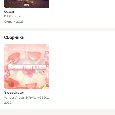
Ocean
KJ Physical
Сингл
2023
Сборники
Sweetbitter
Various Artists, MRVN, MG5902, FRANZSAIJEM, MVRSHY, KJ Physical, Juwubi, fuwuvi, Gavriil
2022