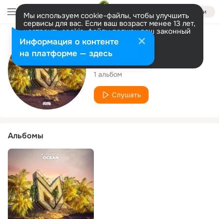
Войти
Мы используем cookie-файлы, чтобы улучшить
сервисы для вас. Если ваш возраст менее 13 лет,
настроить cookie-файлы должен ваш законный
представитель.
Больше информации
Исполнитель
Информация о контенте
Разрешить все
Настроить
на платформе — здесь
KJ Physical
1 альбом
Слушать
Альбомы