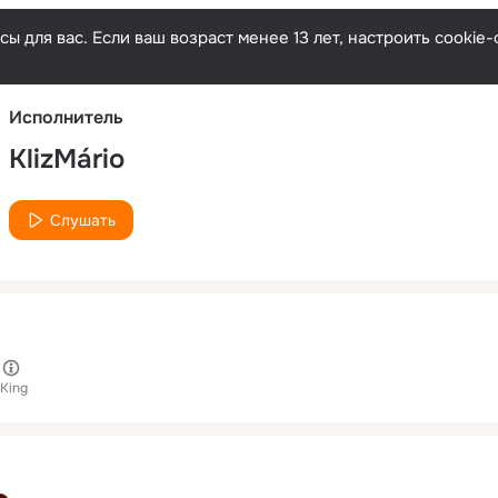
Русски
ы для вас. Если ваш возраст менее 13 лет, настроить cooki
Исполнитель
KlizMário
Слушать
 King