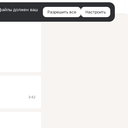
Помощь
Войти
й
e-файлы должен ваш
Разрешить все
Настроить
Правая
колонка
3:42