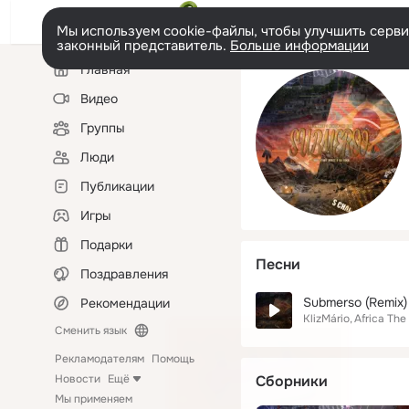
Мы используем cookie-файлы, чтобы улучшить сервис
законный представитель.
Больше информации
Левая
Главная
колонка
Видео
Группы
Люди
Публикации
Игры
Подарки
Песни
Поздравления
Submerso (Remix)
Рекомендации
KlizMário
Africa The
Сменить язык
Рекламодателям
Помощь
Новости
Ещё
Сборники
Мы применяем