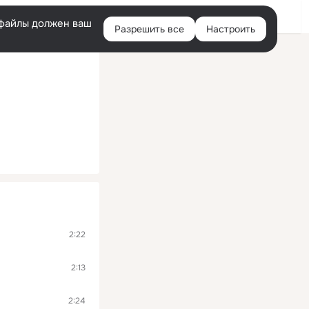
Помощь
Войти
й
e-файлы должен ваш
Разрешить все
Настроить
Правая
колонка
2:22
2:13
2:24