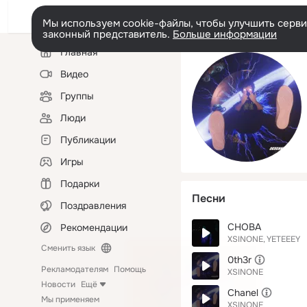
Мы используем cookie-файлы, чтобы улучшить сервис
законный представитель.
Больше информации
Левая
Главная
колонка
Видео
Группы
Люди
Публикации
Игры
Подарки
Песни
Поздравления
СНОВА
Рекомендации
XSINONE
YETEEEY
Сменить язык
0th3r
Рекламодателям
Помощь
XSINONE
Новости
Ещё
Chanel
Мы применяем
XSINONE