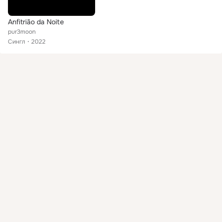
Anfitrião da Noite
pur3moon
Сингл
2022